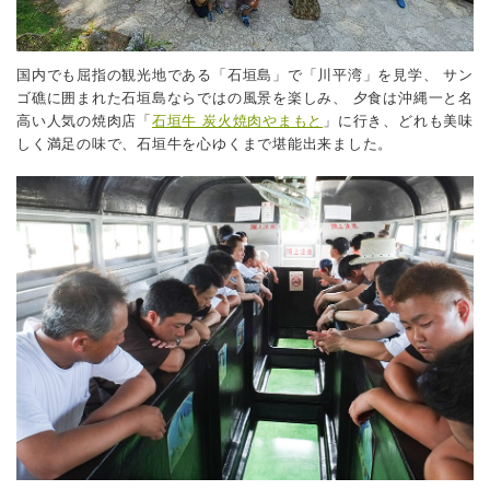
国内でも屈指の観光地である「石垣島」で「川平湾」を見学、
サン
ゴ礁に囲まれた石垣島ならではの風景を楽しみ、
夕食は沖縄一と名
高い人気の焼肉店「
石垣牛 炭火焼肉やまもと
」に行き、どれも美味
しく満足の味で、石垣牛を心ゆくまで堪能出来ました。