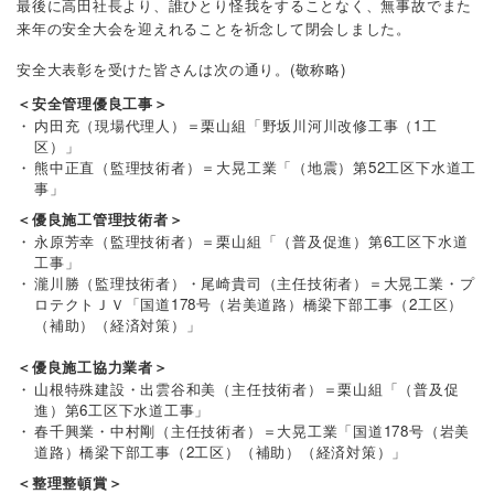
最後に高田社長より、誰ひとり怪我をすることなく、無事故でまた
来年の安全大会を迎えれることを祈念して閉会しました。
安全大表彰を受けた皆さんは次の通り。(敬称略)
＜安全管理優良工事＞
内田充（現場代理人）＝栗山組「野坂川河川改修工事（1工
区）」
熊中正直（監理技術者）＝大晃工業「（地震）第52工区下水道工
事」
＜優良施工管理技術者＞
永原芳幸（監理技術者）＝栗山組「（普及促進）第6工区下水道
工事」
瀧川勝（監理技術者）・尾崎貴司（主任技術者）＝大晃工業・プ
ロテクトＪＶ「国道178号（岩美道路）橋梁下部工事（2工区）
（補助）（経済対策）」
＜優良施工協力業者＞
山根特殊建設・出雲谷和美（主任技術者）＝栗山組「（普及促
進）第6工区下水道工事」
春千興業・中村剛（主任技術者）＝大晃工業「国道178号（岩美
道路）橋梁下部工事（2工区）（補助）（経済対策）」
＜整理整頓賞＞