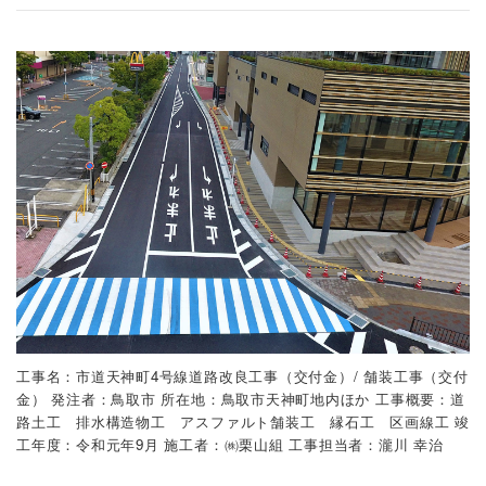
工事名：市道天神町4号線道路改良工事（交付金）/ 舗装工事（交付
金）
発注者：鳥取市
所在地：鳥取市天神町地内ほか
工事概要：道
路土工 排水構造物工 アスファルト舗装工 縁石工 区画線工
竣
工年度：令和元年9月
施工者：㈱栗山組
工事担当者：瀧川 幸治