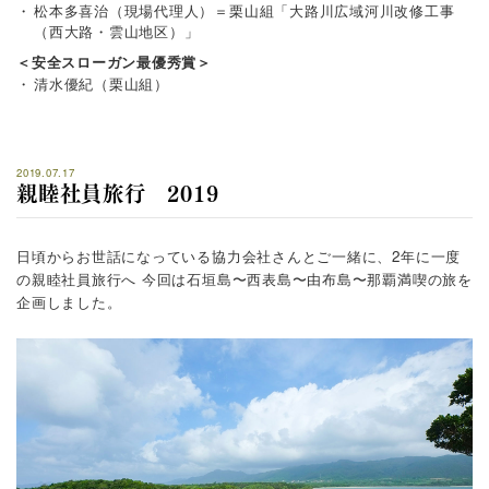
松本多喜治（現場代理人）＝栗山組「大路川広域河川改修工事
（西大路・雲山地区）」
＜安全スローガン最優秀賞＞
清水優紀（栗山組）
2019.07.17
親睦社員旅行 2019
日頃からお世話になっている協力会社さんとご一緒に、2年に一度
の親睦社員旅行へ
今回は石垣島〜西表島〜由布島〜那覇満喫の旅を
企画しました。