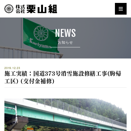
NEWS
お知らせ
2019.12.23
施工実績：国道373号消雪施設修繕工事(駒帰
工区) (交付金補修)