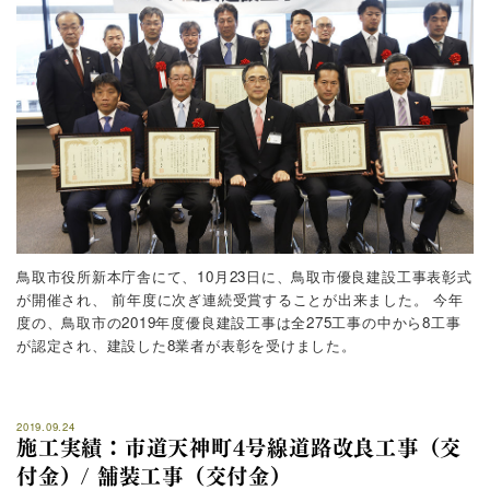
鳥取市役所新本庁舎にて、10月23日に、鳥取市優良建設工事表彰式
が開催され、
前年度に次ぎ連続受賞することが出来ました。
今年
度の、鳥取市の2019年度優良建設工事は全275工事の中から8工事
が認定され、建設した8業者が表彰を受けました。
2019.09.24
施工実績：市道天神町4号線道路改良工事（交
付金）/ 舗装工事（交付金）