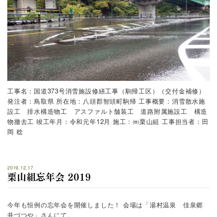
工事名：国道373号消雪施設修繕工事（駒帰工区）（交付金補修）
発注者：鳥取県
所在地：八頭郡智頭町駒帰
工事概要：消雪散水施
設工 排水構造物工 アスファルト舗装工 道路附属施設工 構造
物撤去工
竣工年月：令和元年12月
施工：㈱栗山組
工事担当者：田
岡 稔
2019.12.17
栗山組忘年会 2019
今年も恒例の忘年会を開催しました！
会場は「湯村温泉 佳泉郷
井づつや」さんにて。