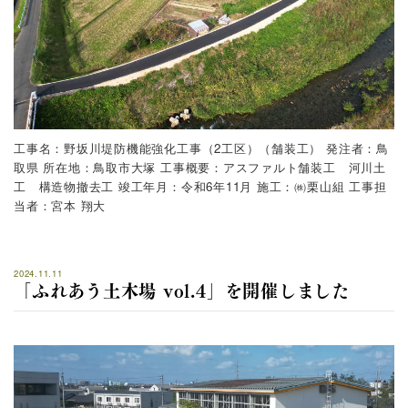
工事名：野坂川堤防機能強化工事（2工区）（舗装工）
発注者：鳥
取県
所在地：鳥取市大塚
工事概要：アスファルト舗装工 河川土
工 構造物撤去工
竣工年月：令和6年11月
施工：㈱栗山組
工事担
当者：宮本 翔大
2024.11.11
「ふれあう土木場 vol.4」を開催しました