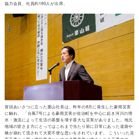
協力会員、社員約180人が出席。
冒頭あいさつに立った栗山社長は、昨年の8月に発生した豪雨災害
に触れ、
「台風7号による豪雨災害が佐治町を中心に起き河川の増
水・激流によって生活の基盤を壊す甚大な災害がありました。地元
地域の皆さま方にとってはこれまで当たり前に日常にあった道路や
橋が崩れて流されて大変不便な思いをされています。
こういった災