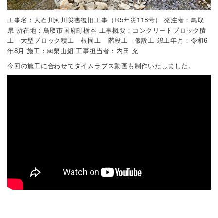
工事名：大石川河川災害復旧工事（R5年災118号）
発注者：鳥取
県
所在地：鳥取市国府町栃本
工事概要：コンクリートブロック積
工 大型ブロック積工 根固工 階段工 仮設工
竣工年月：令和6
年8月
施工：㈱栗山組
工事担当者：内田 充
今回の施工に合わせてタイムラプス動画も制作いたしました。